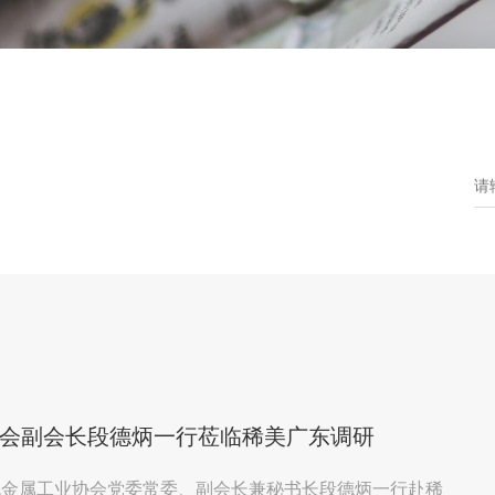
会副会长段德炳一行莅临稀美广东调研
有色金属工业协会党委常委、副会长兼秘书长段德炳一行赴稀