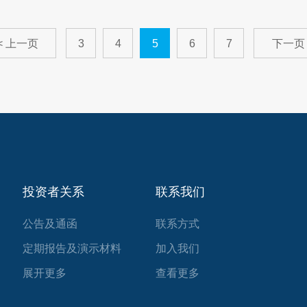
< 上一页
3
4
5
6
7
下一页 
投资者关系
联系我们
公告及通函
联系方式
定期报告及演示材料
加入我们
公司章程
展开更多
查看更多
企业管治