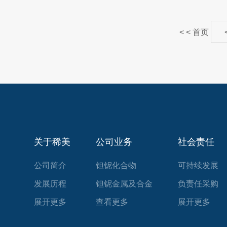
< < 首页
关于稀美
公司业务
社会责任
公司简介
钽铌化合物
可持续发展
发展历程
钽铌金属及合金
负责任采购
管理团队
展开更多
查看更多
社区关怀
展开更多
研发创新
人权与劳动