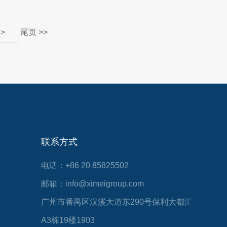
>
尾页 >>
联系方式
电话：+86 20 85825502
邮箱：info@ximeigroup.com
广州市番禺区汉溪大道东290号保利大都汇
A3栋19楼1903