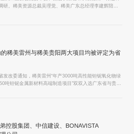
调研。稀美资源总裁吴理觉、稀美广东总经理李建辉陪同
启动的稀美雷州与稀美贵阳两大项目均被评定为省
发改委通知，稀美雷州“年产3000吨高性能钽铌氧化物绿
650吨钽铌金属新材料高端制造项目”双双入选广东省与贵州
控股集团、中信建设、BONAVISTA